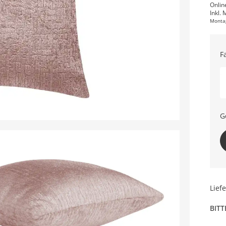
Onlin
Inkl. 
Monta
F
G
Lief
BITT