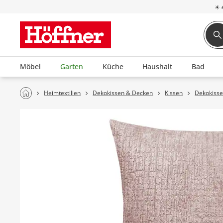
☀
Möbel
Garten
Küche
Haushalt
Bad
Heimtextilien
Dekokissen & Decken
Kissen
Dekokiss