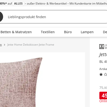
40%*
auf
ALLES
– außer Elektro- & Werbeartikel – Mit Kundenkarte im Möbelh
Betten & Matratzen
Textilien
Büro
Lampen
D
en
Jette Home Dekokissen Jette Frame
Inha
Jet
BL 4
Artik
75
,
0
4
Onli