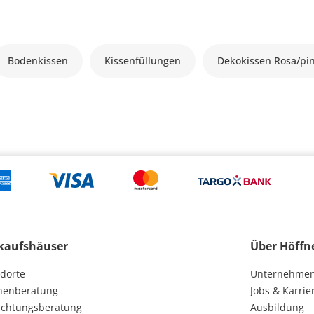
Bodenkissen
Kissenfüllungen
Dekokissen Rosa/pi
kaufshäuser
Über Höffn
dorte
Unternehme
henberatung
Jobs & Karrie
ichtungsberatung
Ausbildung