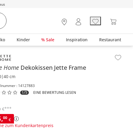
aus
eko
Kinder
% Sale
Inspiration
Restaurant
lt der Seitenleiste überspringen - Zum Seitenende
te Home
Dekokissen
Jette Frame
0|40 cm
elnummer : 14127883
1/5
EINE BEWERTUNG LESEN
***
€
0
5
,
00
€
ne zum Kundenkartenpreis