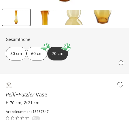
Inhalt der Seitenleiste überspringen - Zum Seitenende
Gesamthöhe
50 cm
60 cm
70 cm
Peill+Putzler
Vase
H 70 cm, Ø 21 cm
Artikelnummer : 13587847
0/5