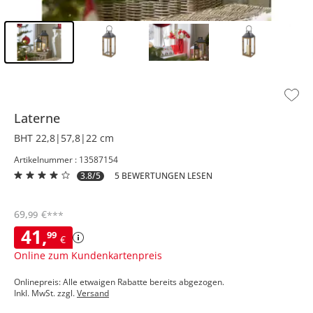
Inhalt der Seitenleiste überspringen - Zum Seitenende
Laterne
BHT 22,8|57,8|22 cm
Artikelnummer : 13587154
3.8/5
5 BEWERTUNGEN LESEN
69
,
€
99
***
41
,
99
€
Online zum Kundenkartenpreis
Onlinepreis: Alle etwaigen Rabatte bereits abgezogen.
Inkl. MwSt. zzgl.
Versand