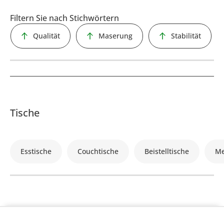
Filtern Sie nach Stichwörtern
Qualität
Maserung
Stabilität
Tische
Esstische
Couchtische
Beistelltische
Me