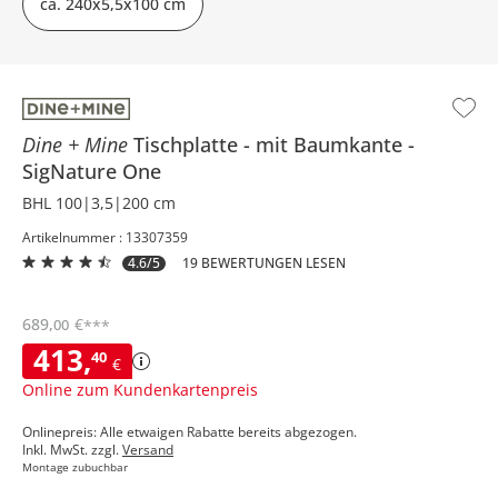
ca. 240x5,5x100 cm
Dine + Mine
Tischplatte
mit Baumkante
SigNature One
BHL 100|3,5|200 cm
Artikelnummer : 13307359
4.6/5
19 BEWERTUNGEN LESEN
689
,
€
00
***
413
,
40
€
Online zum Kundenkartenpreis
Onlinepreis: Alle etwaigen Rabatte bereits abgezogen.
Inkl. MwSt. zzgl.
Versand
Montage zubuchbar