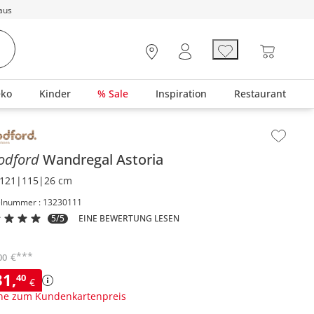
aus
eko
Kinder
% Sale
Inspiration
Restaurant
lt der Seitenleiste überspringen - Zum Seitenende
odford
Wandregal
Astoria
121|115|26 cm
elnummer : 13230111
5/5
EINE BEWERTUNG LESEN
***
€
00
31
,
40
€
ne zum Kundenkartenpreis