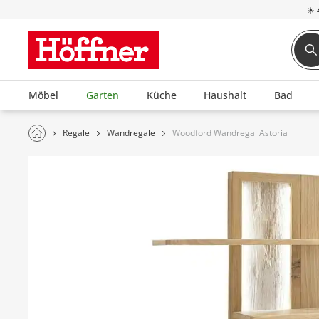
☀
Möbel
Garten
Küche
Haushalt
Bad
Regale
Wandregale
Woodford Wandregal Astoria