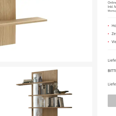
Onlin
Inkl. 
Monta
Ho
Ze
Vi
Lief
BITT
Lief