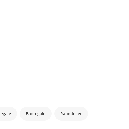
regale
Badregale
Raumteiler