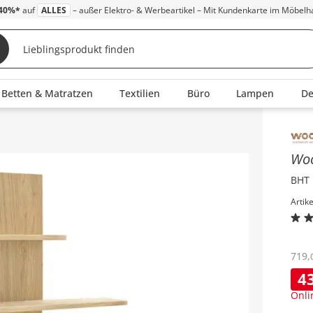
40%*
auf
ALLES
– außer Elektro- & Werbeartikel – Mit Kundenkarte im Möbelh
Betten & Matratzen
Textilien
Büro
Lampen
D
Inha
Wo
BHT 
Artik
719
,
4
Onli