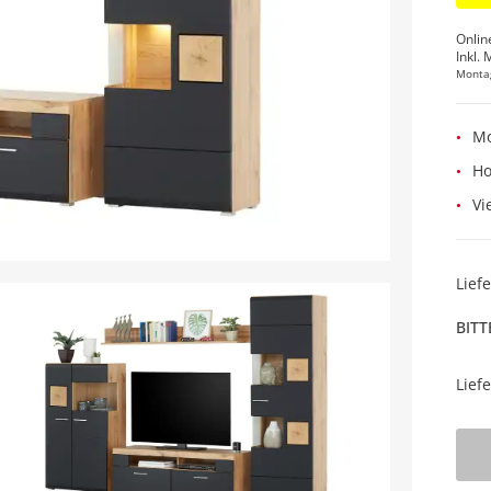
Onlin
Inkl. 
Monta
Mo
Ho
Vi
Lief
BITT
Lief