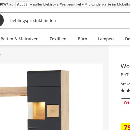
40%*
auf
ALLES
– außer Elektro- & Werbeartikel – Mit Kundenkarte im Möbelh
Betten & Matratzen
Textilien
Büro
Lampen
D
a
Inha
Wo
BHT 
Artik
7