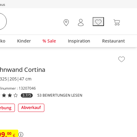
aus
eko
Kinder
% Sale
Inspiration
Restaurant
lt der Seitenleiste überspringen - Zum Seitenende
hnwand
Cortina
325|205|47 cm
elnummer : 13207046
3.7/5
53 BEWERTUNGEN LESEN
99
,
00
€