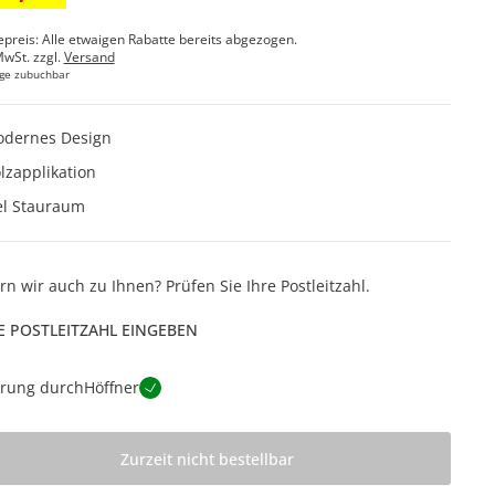
epreis: Alle etwaigen Rabatte bereits abgezogen.
MwSt. zzgl.
Versand
ge zubuchbar
dernes Design
lzapplikation
el Stauraum
ern wir auch zu Ihnen? Prüfen Sie Ihre Postleitzahl.
E POSTLEITZAHL EINGEBEN
erung durch
Höffner
Zurzeit nicht bestellbar