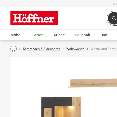
☀
Möbel
Garten
Küche
Haushalt
Bad
Kommoden & Sideboards
Wohnwände
Wohnwand Cortin