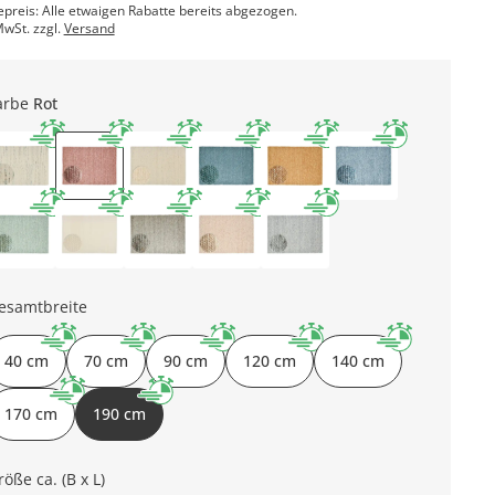
epreis: Alle etwaigen Rabatte bereits abgezogen.
MwSt. zzgl.
Versand
arbe
Rot
esamtbreite
40 cm
70 cm
90 cm
120 cm
140 cm
170 cm
190 cm
röße ca. (B x L)