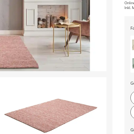
Onlin
Inkl. 
F
G
G