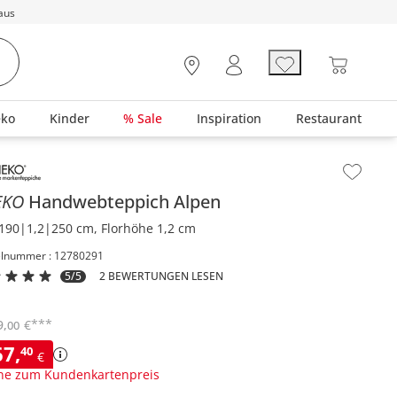
aus
eko
Kinder
% Sale
Inspiration
Restaurant
lt der Seitenleiste überspringen - Zum Seitenende
EKO
Handwebteppich
Alpen
190|1,2|250 cm, Florhöhe 1,2 cm
elnummer : 12780291
5/5
2 BEWERTUNGEN LESEN
***
9
,
€
00
67
,
40
€
ne zum Kundenkartenpreis