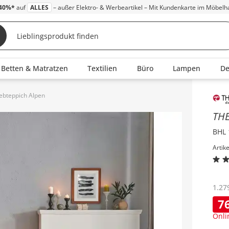
40%*
auf
ALLES
– außer Elektro- & Werbeartikel – Mit Kundenkarte im Möbelh
Betten & Matratzen
Textilien
Büro
Lampen
D
bteppich Alpen
Inha
TH
BHL 
Artik
1.27
7
Onli