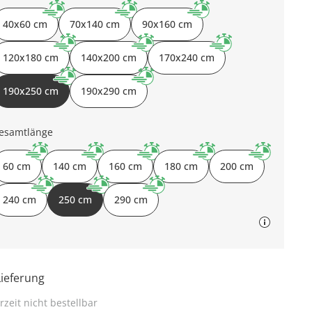
40x60 cm
70x140 cm
90x160 cm
120x180 cm
140x200 cm
170x240 cm
190x250 cm
190x290 cm
esamtlänge
60 cm
140 cm
160 cm
180 cm
200 cm
240 cm
250 cm
290 cm
Lieferung
rzeit nicht bestellbar