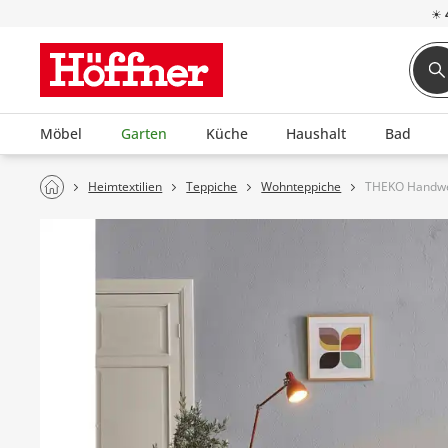
☀
Möbel
Garten
Küche
Haushalt
Bad
Heimtextilien
Teppiche
Wohnteppiche
THEKO Handwe