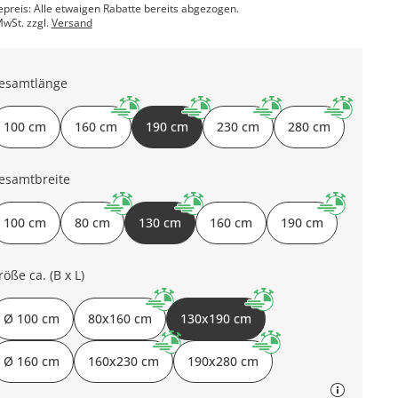
epreis: Alle etwaigen Rabatte bereits abgezogen.
MwSt. zzgl.
Versand
esamtlänge
100 cm
160 cm
190 cm
230 cm
280 cm
esamtbreite
100 cm
80 cm
130 cm
160 cm
190 cm
röße ca. (B x L)
Ø 100 cm
80x160 cm
130x190 cm
Ø 160 cm
160x230 cm
190x280 cm