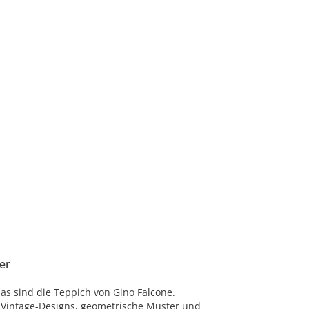
er
das sind die Teppich von Gino Falcone.
, Vintage-Designs, geometrische Muster und