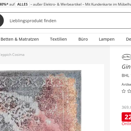
40%*
auf
ALLES
– außer Elektro- & Werbeartikel – Mit Kundenkarte im Möbelh
Betten & Matratzen
Textilien
Büro
Lampen
D
Teppich Cosima
Inha
Gin
BHL 
Artik
369
,
2
Onli