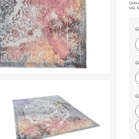
Onlin
Inkl. 
G
G
G