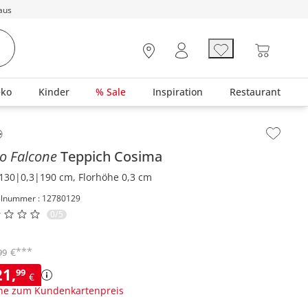
aus
eko
Kinder
% Sale
Inspiration
Restaurant
lt der Seitenleiste überspringen - Zum Seitenende
o Falcone
Teppich
Cosima
130|0,3|190 cm, Florhöhe 0,3 cm
elnummer : 12780129
0/5
***
€
99
21
,
99
€
ne zum Kundenkartenpreis