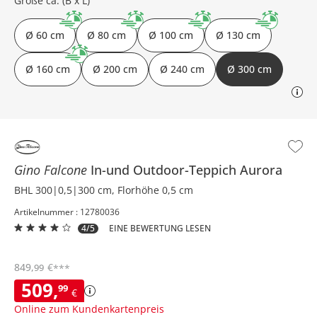
Größe ca. (B x L)
Ø 60 cm
Ø 80 cm
Ø 100 cm
Ø 130 cm
Ø 160 cm
Ø 200 cm
Ø 240 cm
Ø 300 cm
Gino Falcone
In-und Outdoor-Teppich
Aurora
BHL 300|0,5|300 cm, Florhöhe 0,5 cm
Artikelnummer : 12780036
4/5
EINE BEWERTUNG LESEN
849
,
€
99
***
509
,
99
€
Online zum Kundenkartenpreis