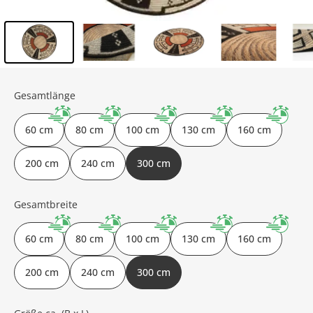
Inhalt der Seitenleiste überspringen - Zum Seitenende
Gesamtlänge
60 cm
80 cm
100 cm
130 cm
160 cm
200 cm
240 cm
300 cm
Gesamtbreite
60 cm
80 cm
100 cm
130 cm
160 cm
200 cm
240 cm
300 cm