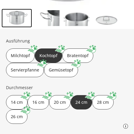
Inhalt der Seitenleiste überspringen - Zum Seitenende
Ausführung
Milchtopf
Kochtopf
Bratentopf
Servierpfanne
Gemüsetopf
Durchmesser
14 cm
16 cm
20 cm
24 cm
28 cm
26 cm