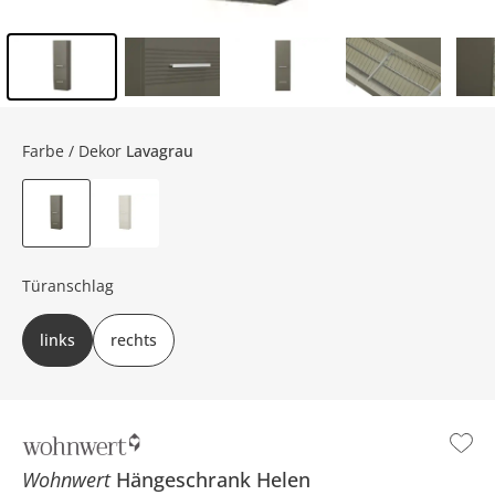
Inhalt der Seitenleiste überspringen - Zum Seitenende
Farbe / Dekor
Lavagrau
Türanschlag
links
rechts
Wohnwert
Hängeschrank
Helen