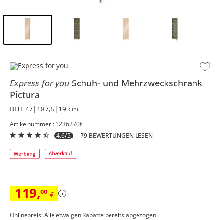
Inhalt der Seitenleiste überspringen - Zum Seitenende
Express for you
Schuh- und Mehrzweckschrank
Pictura
BHT 47|187,5|19 cm
Artikelnummer : 12362706
4.6/5
79 BEWERTUNGEN LESEN
119
,
00
€
Onlinepreis: Alle etwaigen Rabatte bereits abgezogen.