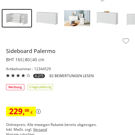
Inhalt der Seitenleiste überspringen - Zum Seitenende
Sideboard
Palermo
BHT 165|80|40 cm
Artikelnummer : 12344529
4.2/5
82 BEWERTUNGEN LESEN
229
,
00
€
Onlinepreis: Alle etwaigen Rabatte bereits abgezogen.
Inkl. MwSt. zzgl.
Versand
Montage zubuchbar