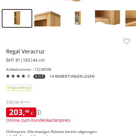
Inhalt der Seitenleiste überspringen - Zum Seitenende
Regal
Veracruz
BHT 81|183|44 cm
Artikelnummer : 12238598
4.1/5
14 BEWERTUNGEN LESEN
339
,
€
00
***
203
,
40
€
Online zum Kundenkartenpreis
Onlinepreis: Alle etwaigen Rabatte bereits abgezogen.