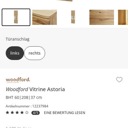
Inhalt der Seitenleiste überspringen - Zum Seitenende
Türanschlag
links
rechts
Woodford
Vitrine
Astoria
BHT 60|208|37 cm
Artikelnummer : 12237984
4/5
EINE BEWERTUNG LESEN