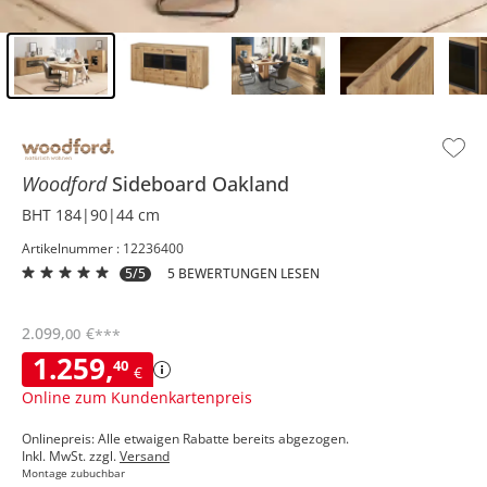
Inhalt der Seitenleiste überspringen - Zum Seitenende
Woodford
Sideboard
Oakland
BHT 184|90|44 cm
Artikelnummer : 12236400
5/5
5 BEWERTUNGEN LESEN
2.099
,
€
00
***
1.259
,
40
€
Online zum Kundenkartenpreis
Onlinepreis: Alle etwaigen Rabatte bereits abgezogen.
Inkl. MwSt. zzgl.
Versand
Montage zubuchbar