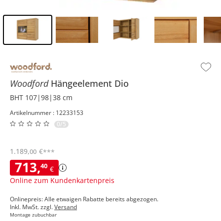
Inhalt der Seitenleiste überspringen - Zum Seitenende
Woodford
Hängeelement
Dio
BHT 107|98|38 cm
Artikelnummer : 12233153
0/5
1.189
,
€
00
***
713
,
40
€
Online zum Kundenkartenpreis
Onlinepreis: Alle etwaigen Rabatte bereits abgezogen.
Inkl. MwSt. zzgl.
Versand
Montage zubuchbar