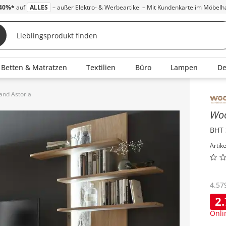
40%*
auf
ALLES
– außer Elektro- & Werbeartikel – Mit Kundenkarte im Möbelh
Betten & Matratzen
Textilien
Büro
Lampen
D
nd Astoria
Inha
Wo
BHT 
Artik
4.57
2
Onli