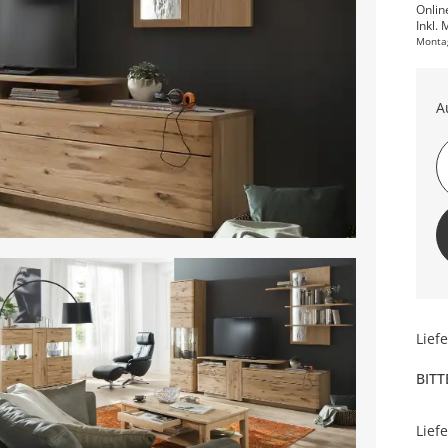
Onlin
Inkl. 
Monta
A
Lief
BITT
Lief