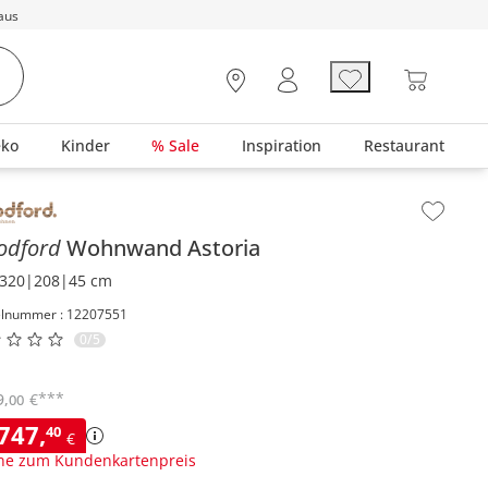
aus
eko
Kinder
% Sale
Inspiration
Restaurant
lt der Seitenleiste überspringen - Zum Seitenende
odford
Wohnwand
Astoria
320|208|45 cm
elnummer : 12207551
0/5
***
9
,
€
00
.747
,
40
€
ne zum Kundenkartenpreis