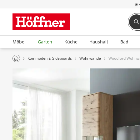
☀
Möbel
Garten
Küche
Haushalt
Bad
Kommoden & Sideboards
Wohnwände
Woodford Wohnwa