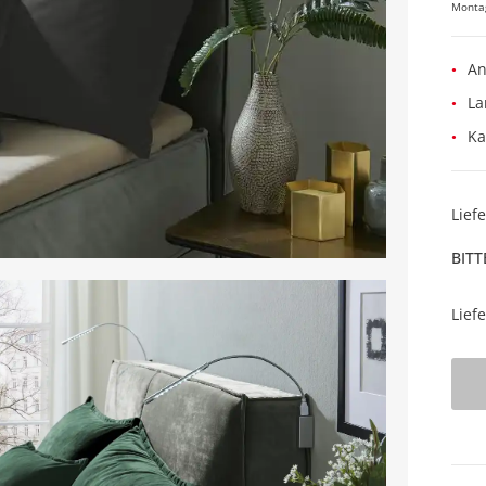
Monta
An
La
Ka
Lief
BITT
Lief