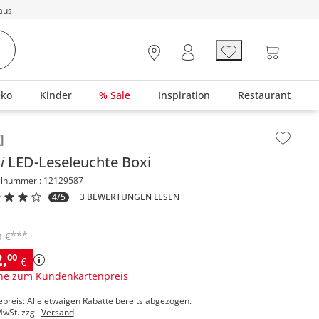
aus
eko
Kinder
% Sale
Inspiration
Restaurant
lt der Seitenleiste überspringen - Zum Seitenende
i
LED-Leseleuchte
Boxi
elnummer : 12129587
4/5
3 BEWERTUNGEN LESEN
***
€
0
2
,
00
€
ne zum Kundenkartenpreis
epreis: Alle etwaigen Rabatte bereits abgezogen.
MwSt. zzgl.
Versand