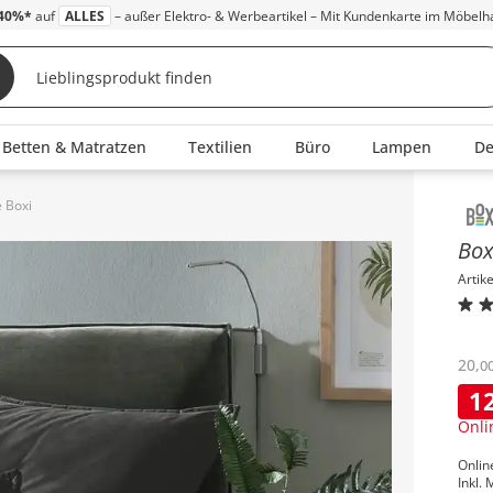
40%*
auf
ALLES
– außer Elektro- & Werbeartikel – Mit Kundenkarte im Möbelh
Betten & Matratzen
Textilien
Büro
Lampen
D
 Boxi
Inha
Box
Artik
20
,
0
1
Onli
Onlin
Inkl. 