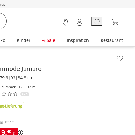
aus
eko
Kinder
% Sale
Inspiration
Restaurant
lt der Seitenleiste überspringen - Zum Seitenende
mmode
Jamaro
79,9|93|34,8 cm
elnummer : 12119215
0/5
***
€
00
19
,
40
€