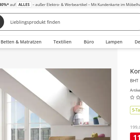
40%*
auf
ALLES
– außer Elektro- & Werbeartikel – Mit Kundenkarte im Möbelh
Betten & Matratzen
Textilien
Büro
Lampen
D
Inha
Ko
BHT 
Artik
199
,
1