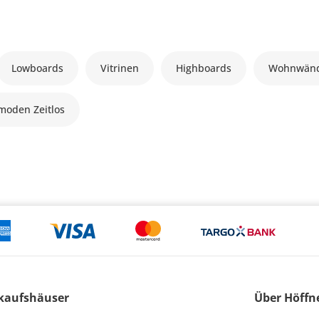
Lowboards
Vitrinen
Highboards
Wohnwän
oden Zeitlos
kaufshäuser
Über Höffn