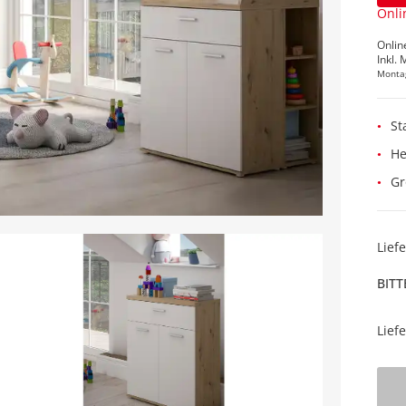
Onli
Onlin
Inkl. 
Monta
St
He
Gr
Lief
BITT
Lief