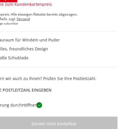
ne zum Kundenkartenpreis
epreis: Alle etwaigen Rabatte bereits abgezogen.
MwSt. zzgl.
Versand
ge zubuchbar
auraum für Windeln und Puder
lles, freundliches Design
oße Schublade
ern wir auch zu Ihnen? Prüfen Sie Ihre Postleitzahl.
E POSTLEITZAHL EINGEBEN
erung durch
Höffner
Zurzeit nicht bestellbar