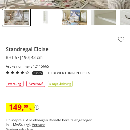
Inhalt der Seitenleiste überspringen - Zum Seitenende
Standregal
Eloise
BHT 57|190|43 cm
Artikelnummer : 12115665
3.8/5
10 BEWERTUNGEN LESEN
149
,
00
€
Onlinepreis: Alle etwaigen Rabatte bereits abgezogen.
Inkl. MwSt. zzgl.
Versand
Montage zubuchbar