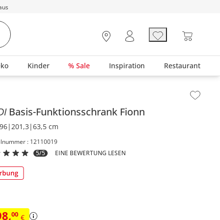
aus
eko
Kinder
% Sale
Inspiration
Restaurant
lt der Seitenleiste überspringen - Zum Seitenende
DI
Basis-Funktionsschrank
Fionn
96|201,3|63,5 cm
elnummer : 12110019
5/5
EINE BEWERTUNG LESEN
98
,
00
€