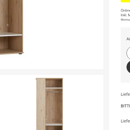
Onlin
Inkl. 
Monta
A
Lief
BITT
Lief