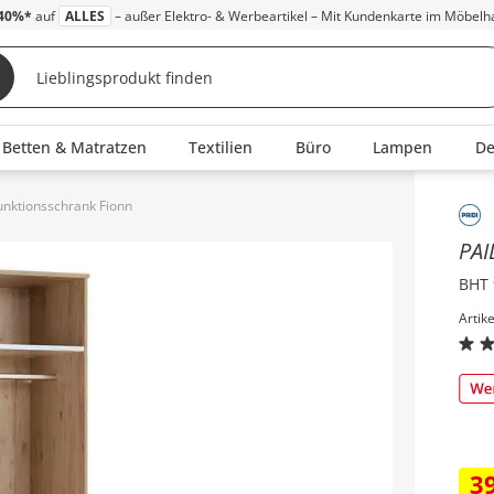
40%*
auf
ALLES
– außer Elektro- & Werbeartikel – Mit Kundenkarte im Möbelh
Betten & Matratzen
Textilien
Büro
Lampen
D
unktionsschrank Fionn
Inha
PAI
BHT 
Artik
3