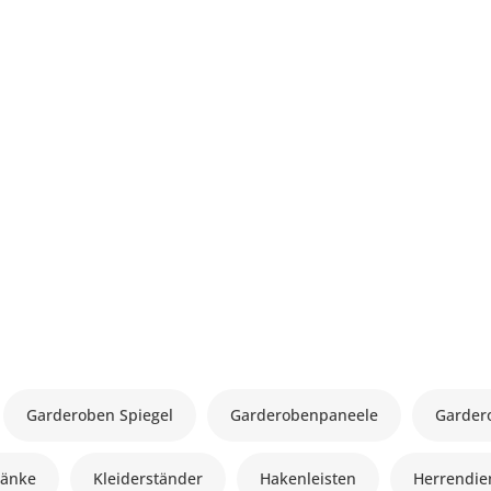
Garderoben Spiegel
Garderobenpaneele
Garder
ränke
Kleiderständer
Hakenleisten
Herrendie