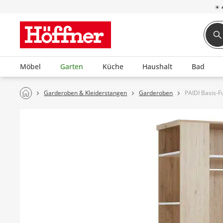
☀
Möbel
Garten
Küche
Haushalt
Bad
Garderoben & Kleiderstangen
Garderoben
PAIDI Basis-F