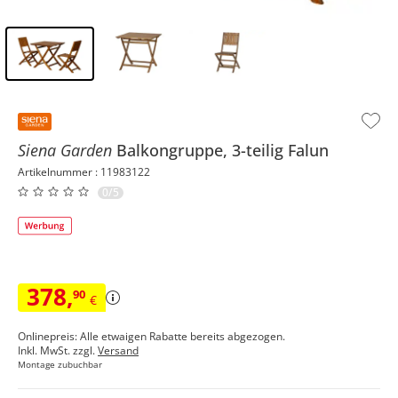
Inhalt der Seitenleiste überspringen - Zum Seitenende
Siena Garden
Balkongruppe, 3-teilig
Falun
Artikelnummer : 11983122
0/5
378
,
90
€
Onlinepreis: Alle etwaigen Rabatte bereits abgezogen.
Inkl. MwSt. zzgl.
Versand
Montage zubuchbar