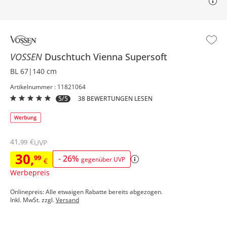
VOSSEN
Duschtuch
Vienna Supersoft
BL 67|140 cm
Artikelnummer : 11821064
5/5
38 BEWERTUNGEN LESEN
41
,
€
99
UVP
30
,
99
-
26
%
gegenüber UVP
€
Werbepreis
Onlinepreis: Alle etwaigen Rabatte bereits abgezogen.
Inkl. MwSt. zzgl.
Versand