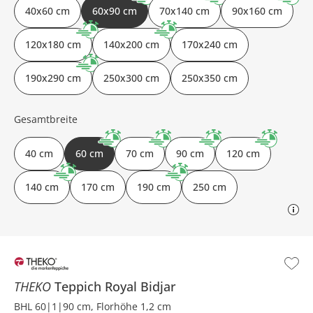
40x60 cm
60x90 cm
70x140 cm
90x160 cm
120x180 cm
140x200 cm
170x240 cm
190x290 cm
250x300 cm
250x350 cm
Gesamtbreite
40 cm
60 cm
70 cm
90 cm
120 cm
140 cm
170 cm
190 cm
250 cm
THEKO
Teppich
Royal Bidjar
BHL 60|1|90 cm, Florhöhe 1,2 cm