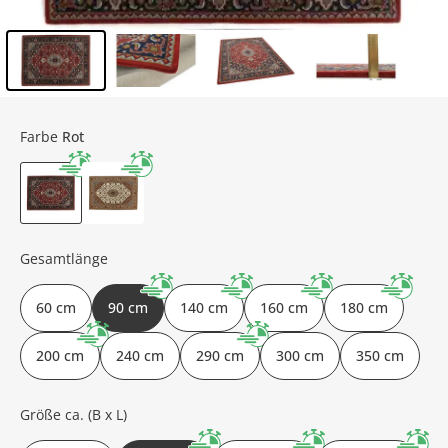
Inhalt der Seitenleiste überspringen - Zum Seitenende
Farbe
Rot
Gesamtlänge
60 cm
90 cm
140 cm
160 cm
180 cm
200 cm
240 cm
290 cm
300 cm
350 cm
Größe ca. (B x L)