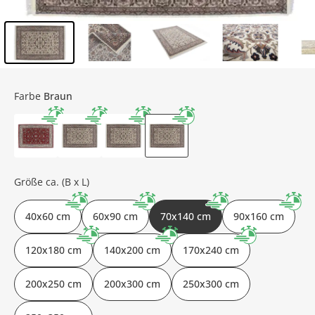
Inhalt der Seitenleiste überspringen - Zum Seitenende
Farbe
Braun
Größe ca. (B x L)
40x60 cm
60x90 cm
70x140 cm
90x160 cm
120x180 cm
140x200 cm
170x240 cm
200x250 cm
200x300 cm
250x300 cm