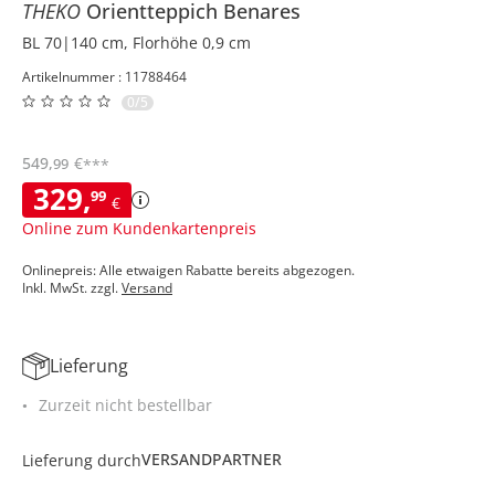
THEKO
Orientteppich
Benares
BL 70|140 cm, Florhöhe 0,9 cm
Artikelnummer : 11788464
0/5
549
,
€
99
***
329
,
99
€
Online zum Kundenkartenpreis
Onlinepreis: Alle etwaigen Rabatte bereits abgezogen.
Inkl. MwSt. zzgl.
Versand
Lieferung
Zurzeit nicht bestellbar
VERSANDPARTNER
Lieferung durch