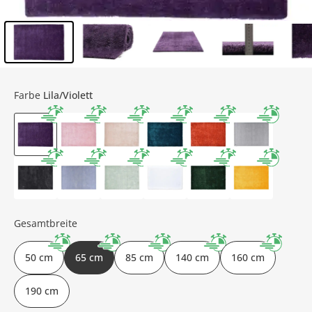
Inhalt der Seitenleiste überspringen - Zum Seitenende
Farbe
Lila/Violett
Gesamtbreite
50 cm
65 cm
85 cm
140 cm
160 cm
190 cm