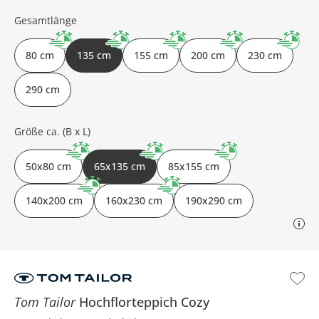
Gesamtlänge
80 cm
135 cm
155 cm
200 cm
230 cm
290 cm
Größe ca. (B x L)
50x80 cm
65x135 cm
85x155 cm
140x200 cm
160x230 cm
190x290 cm
Tom Tailor
Hochflorteppich
Cozy