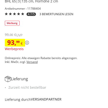
BHL 65|3|135 cm, Florhöhe 2 cm
Artikelnummer : 11788404
4.7/5
3 BEWERTUNGEN LESEN
99
,
€
00
UVP
93
,
99
€
Werbepreis
Onlinepreis: Alle etwaigen Rabatte bereits abgezogen.
Inkl. MwSt. zzgl.
Versand
Lieferung
Zurzeit nicht bestellbar
VERSANDPARTNER
Lieferung durch