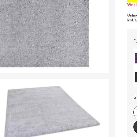
Werb
Onlin
Inkl. 
F
G