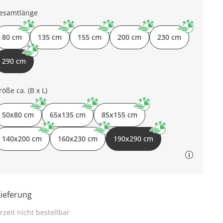
esamtlänge
80 cm
135 cm
155 cm
200 cm
230 cm
290 cm
röße ca. (B x L)
50x80 cm
65x135 cm
85x155 cm
140x200 cm
160x230 cm
190x290 cm
Lieferung
rzeit nicht bestellbar