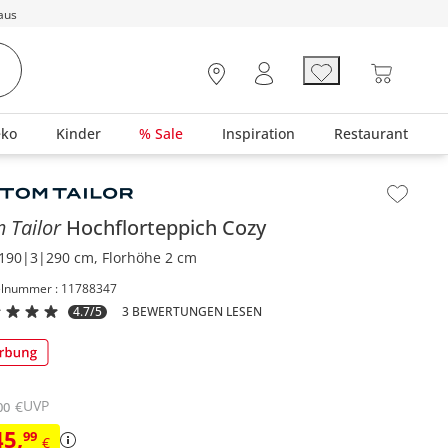
aus
eko
Kinder
% Sale
Inspiration
Restaurant
lt der Seitenleiste überspringen - Zum Seitenende
 Tailor
Hochflorteppich
Cozy
190|3|290 cm, Florhöhe 2 cm
elnummer : 11788347
4.7/5
3 BEWERTUNGEN LESEN
UVP
€
00
45
,
99
€