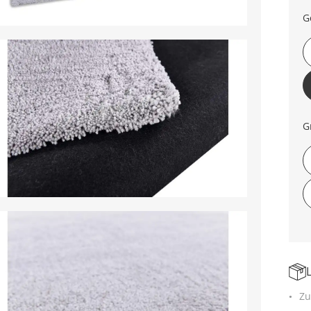
G
G
Zu