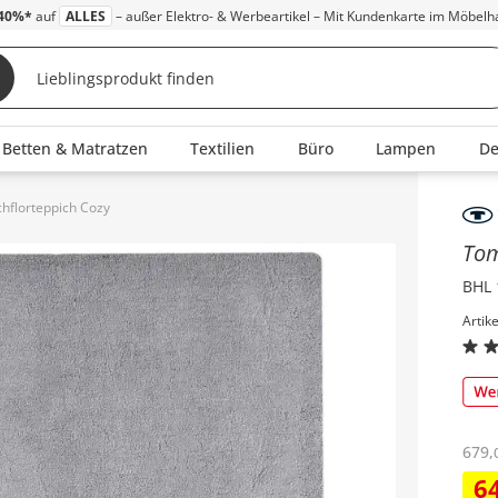
40%*
auf
ALLES
– außer Elektro- & Werbeartikel – Mit Kundenkarte im Möbelh
Betten & Matratzen
Textilien
Büro
Lampen
D
hflorteppich Cozy
Inha
Tom
BHL 
Artik
679
,
6