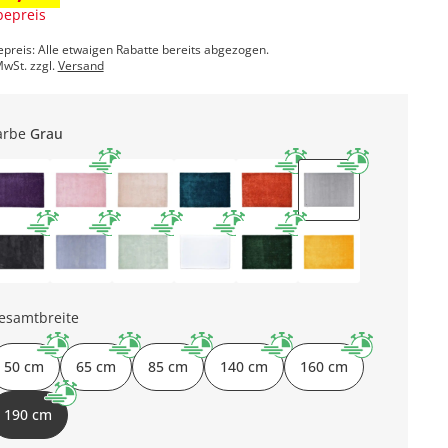
epreis
epreis: Alle etwaigen Rabatte bereits abgezogen.
MwSt. zzgl.
Versand
arbe
Grau
esamtbreite
50 cm
65 cm
85 cm
140 cm
160 cm
190 cm