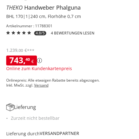
THEKO
Handweber
Phalguna
BHL 170|1|240 cm, Florhöhe 0,7 cm
Artikelnummer : 11788301
4.8/5
4 BEWERTUNGEN LESEN
1.239
,
€
00
***
743
,
40
€
Online zum Kundenkartenpreis
Onlinepreis: Alle etwaigen Rabatte bereits abgezogen.
Inkl. MwSt. zzgl.
Versand
Lieferung
Zurzeit nicht bestellbar
VERSANDPARTNER
Lieferung durch