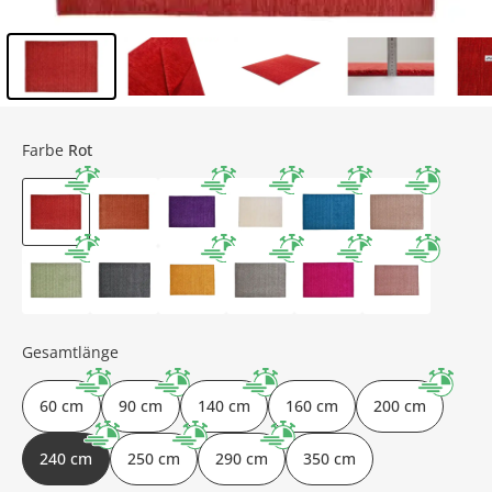
Inhalt der Seitenleiste überspringen - Zum Seitenende
Farbe
Rot
Gesamtlänge
60 cm
90 cm
140 cm
160 cm
200 cm
240 cm
250 cm
290 cm
350 cm