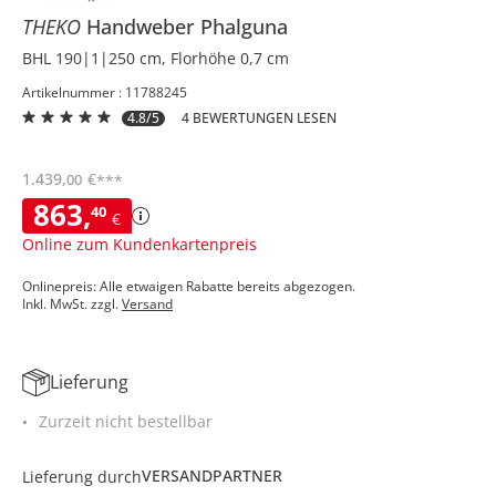
THEKO
Handweber
Phalguna
BHL 190|1|250 cm, Florhöhe 0,7 cm
Artikelnummer : 11788245
4.8/5
4 BEWERTUNGEN LESEN
1.439
,
€
00
***
863
,
40
€
Online zum Kundenkartenpreis
Onlinepreis: Alle etwaigen Rabatte bereits abgezogen.
Inkl. MwSt. zzgl.
Versand
Lieferung
Zurzeit nicht bestellbar
VERSANDPARTNER
Lieferung durch