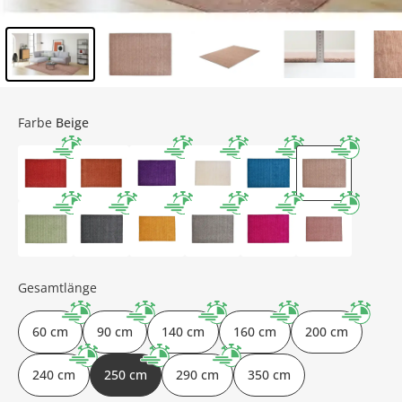
Inhalt der Seitenleiste überspringen - Zum Seitenende
Farbe
Beige
Gesamtlänge
60 cm
90 cm
140 cm
160 cm
200 cm
240 cm
250 cm
290 cm
350 cm