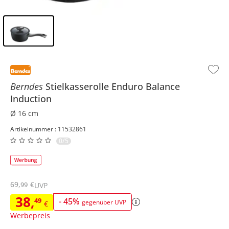
Inhalt der Seitenleiste überspringen - Zum Seitenende
Berndes
Stielkasserolle
Enduro Balance
Induction
Ø 16 cm
Artikelnummer : 11532861
0/5
69
,
€
99
UVP
38
,
49
-
45
%
gegenüber UVP
€
Werbepreis