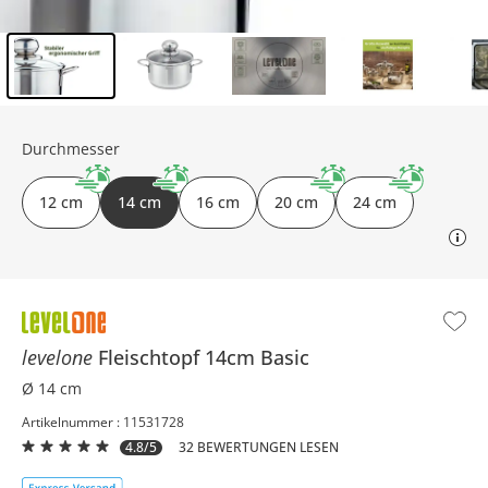
Inhalt der Seitenleiste überspringen - Zum Seitenende
Durchmesser
12 cm
14 cm
16 cm
20 cm
24 cm
levelone
Fleischtopf 14cm
Basic
Ø 14 cm
Artikelnummer : 11531728
4.8/5
32 BEWERTUNGEN LESEN