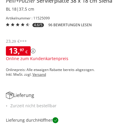
Peill+Putzler
Servierplatte 38 x 18 cm
Siena
BL 18|37,5 cm
Artikelnummer : 11525099
4.6/5
96 BEWERTUNGEN LESEN
23
,
€
29
***
13
,
97
€
Online zum Kundenkartenpreis
Onlinepreis: Alle etwaigen Rabatte bereits abgezogen.
Inkl. MwSt. zzgl.
Versand
Lieferung
Zurzeit nicht bestellbar
Lieferung durch
Höffner