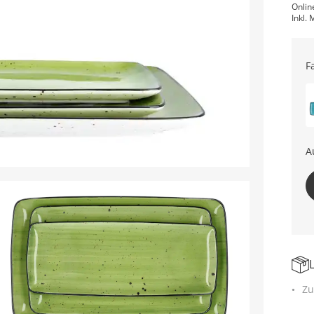
Onlin
Inkl. 
F
A
Zu