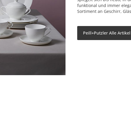
funktional und immer elega
Sortiment an Geschirr, Glä
Peill+Putzler Alle Artike