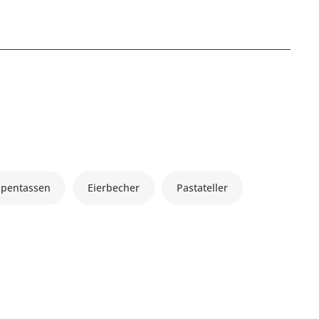
ppentassen
Eierbecher
Pastateller