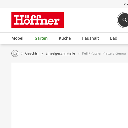
☀
Möbel
Garten
Küche
Haushalt
Bad
Geschirr
Einzelgeschirrteile
Peill+Putzler Platte S Genua