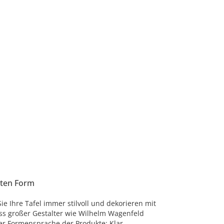
sten Form
Sie Ihre Tafel immer stilvoll und dekorieren mit
luss großer Gestalter wie Wilhelm Wagenfeld
der Formensprache der Produkte: Klar,