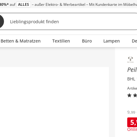
40%*
auf
ALLES
– außer Elektro- & Werbeartikel – Mit Kundenkarte im Möbelh
Betten & Matratzen
Textilien
Büro
Lampen
D
Inha
Pei
BHL 
Artik
9
,
99
5
,
Onli