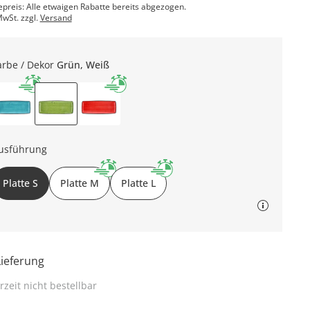
epreis: Alle etwaigen Rabatte bereits abgezogen.
MwSt. zzgl.
Versand
arbe / Dekor
Grün, Weiß
usführung
Platte S
Platte M
Platte L
Lieferung
rzeit nicht bestellbar