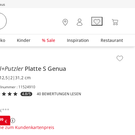
aus
eko
Kinder
% Sale
Inspiration
Restaurant
lt der Seitenleiste überspringen - Zum Seitenende
ll+Putzler
Platte S
Genua
12,5|2|31,2 cm
elnummer : 11524910
4.8/5
40 BEWERTUNGEN LESEN
***
€
99
€
ne zum Kundenkartenpreis