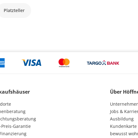
Platzteller
kaufshäuser
Über Höffn
dorte
Unternehme
henberatung
Jobs & Karrie
ichtungsberatung
Ausbildung
-Preis-Garantie
Kundenkarte
Finanzierung
bewusst woh