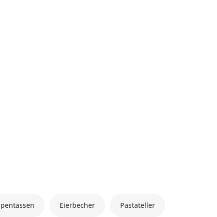
ppentassen
Eierbecher
Pastateller