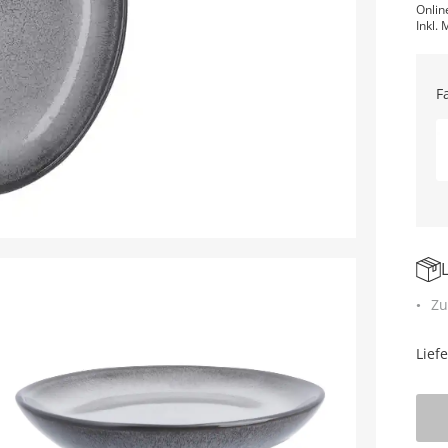
Onlin
Inkl. 
F
Zu
Lief