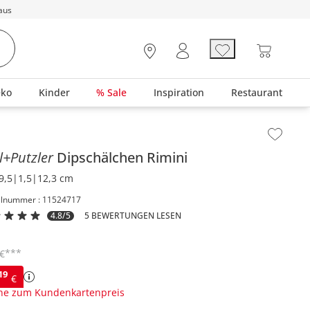
aus
eko
Kinder
% Sale
Inspiration
Restaurant
lt der Seitenleiste überspringen - Zum Seitenende
ll+Putzler
Dipschälchen
Rimini
9,5|1,5|12,3 cm
elnummer : 11524717
4.8/5
5 BEWERTUNGEN LESEN
***
€
19
€
ne zum Kundenkartenpreis