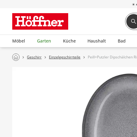
☀
Möbel
Garten
Küche
Haushalt
Bad
Geschirr
Einzelgeschirrteile
Peill+Putzler Dipschälchen R