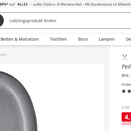
40%*
auf
ALLES
– außer Elektro- & Werbeartikel – Mit Kundenkarte im Möbelh
Betten & Matratzen
Textilien
Büro
Lampen
D
imini
Inha
Pei
BHL 
Artik
6
,
99
4
,
Onli