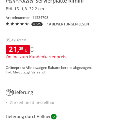
Peill+Putzler
Servierplatte
Rimini
BHL 15|1,8|32,2 cm
Artikelnummer : 11524708
4.6/5
19 BEWERTUNGEN LESEN
35
,
€
49
***
21
,
29
€
Online zum Kundenkartenpreis
Onlinepreis: Alle etwaigen Rabatte bereits abgezogen.
Inkl. MwSt. zzgl.
Versand
Lieferung
Zurzeit nicht bestellbar
Lieferung durch
Höffner