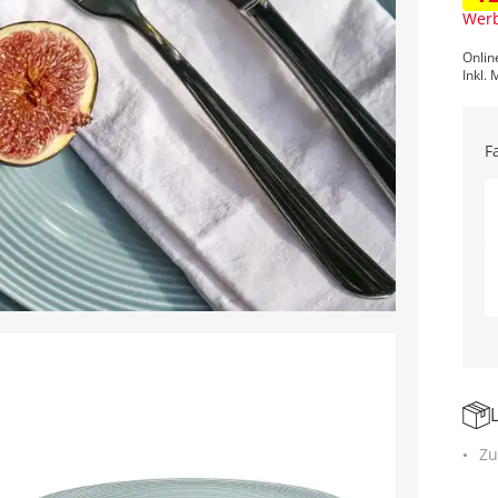
Werb
Onlin
Inkl. 
F
Zu