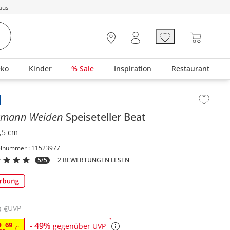
aus
eko
Kinder
% Sale
Inspiration
Restaurant
lt der Seitenleiste überspringen - Zum Seitenende
tmann Weiden
Speiseteller
Beat
,5 cm
elnummer : 11523977
5/5
2 BEWERTUNGEN LESEN
UVP
€
0
2
,
69
-
49
%
gegenüber UVP
€