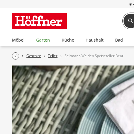
☀
Möbel
Garten
Küche
Haushalt
Bad
Geschirr
Teller
Seltmann Weiden Speiseteller Beat