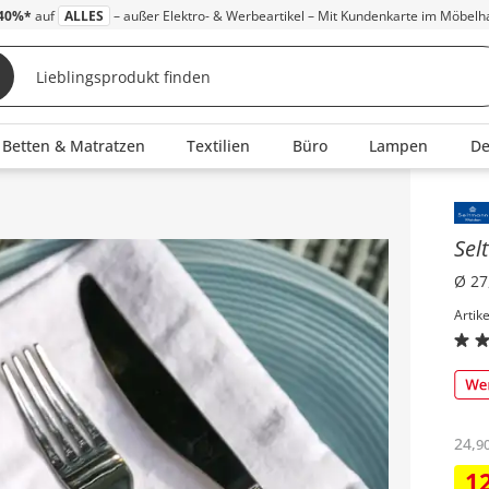
40%*
auf
ALLES
– außer Elektro- & Werbeartikel – Mit Kundenkarte im Möbelh
Betten & Matratzen
Textilien
Büro
Lampen
D
Inha
Sel
Ø 27
Artik
24
,
9
1