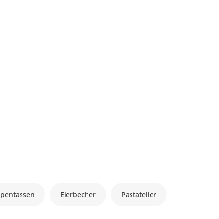
ppentassen
Eierbecher
Pastateller