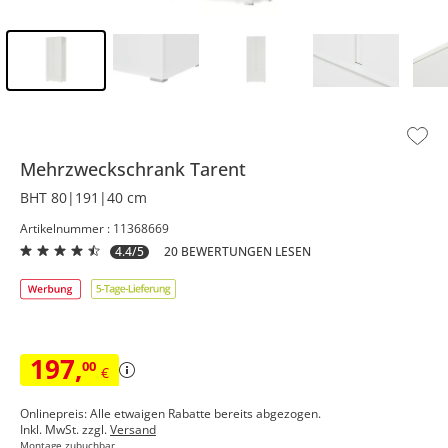
Inhalt der Seitenleiste überspringen - Zum Seitenende
Mehrzweckschrank
Tarent
BHT 80|191|40 cm
Artikelnummer : 11368669
4.4/5
20 BEWERTUNGEN LESEN
197
,
00
€
Onlinepreis: Alle etwaigen Rabatte bereits abgezogen.
Inkl. MwSt. zzgl.
Versand
Montage zubuchbar