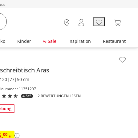
aus
eko
Kinder
% Sale
Inspiration
Restaurant
lt der Seitenleiste überspringen - Zum Seitenende
schreibtisch
Aras
120|77|50 cm
elnummer : 11351297
4.5/5
2 BEWERTUNGEN LESEN
5
,
00
€