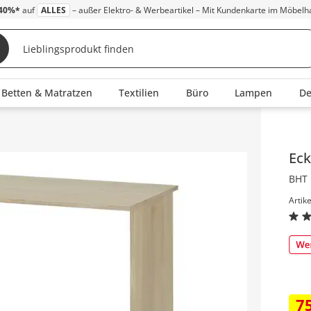
40%*
auf
ALLES
– außer Elektro- & Werbeartikel – Mit Kundenkarte im Möbelh
Betten & Matratzen
Textilien
Büro
Lampen
D
Inha
Eck
BHT 
Artik
7