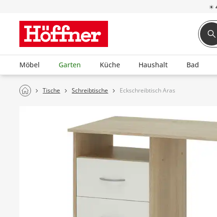
☀
Möbel
Garten
Küche
Haushalt
Bad
Tische
Schreibtische
Eckschreibtisch Aras