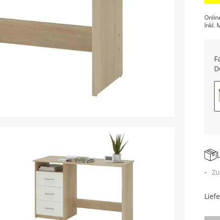
Onlin
Inkl. 
F
D
Zu
Lief