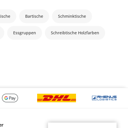
tische
Bartische
Schminktische
Essgruppen
Schreibtische Holzfarben
er