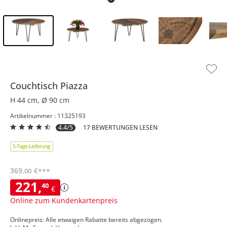
Inhalt der Seitenleiste überspringen - Zum Seitenende
Couchtisch
Piazza
H 44 cm, Ø 90 cm
Artikelnummer : 11325193
4.4/5
17 BEWERTUNGEN LESEN
369
,
€
00
***
221
,
40
€
Online zum Kundenkartenpreis
Onlinepreis: Alle etwaigen Rabatte bereits abgezogen.