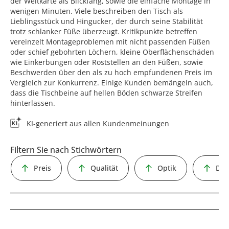
der Weltkarte als Blickfang, sowie die einfache Montage in
wenigen Minuten. Viele beschreiben den Tisch als
Lieblingsstück und Hingucker, der durch seine Stabilität
trotz schlanker Füße überzeugt. Kritikpunkte betreffen
vereinzelt Montageproblemen mit nicht passenden Füßen
oder schief gebohrten Löchern, kleine Oberflächenschäden
wie Einkerbungen oder Roststellen an den Füßen, sowie
Beschwerden über den als zu hoch empfundenen Preis im
Vergleich zur Konkurrenz. Einige Kunden bemängeln auch,
dass die Tischbeine auf hellen Böden schwarze Streifen
hinterlassen.
KI-generiert aus allen Kundenmeinungen
Filtern Sie nach Stichwörtern
Preis
Qualität
Optik
Des