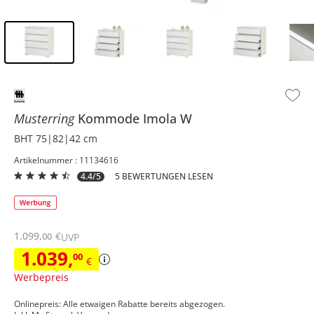
Inhalt der Seitenleiste überspringen - Zum Seitenende
Musterring
Kommode
Imola W
BHT 75|82|42 cm
Artikelnummer : 11134616
4.4/5
5 BEWERTUNGEN LESEN
1.099
,
€
00
UVP
1.039
,
00
€
Werbepreis
Onlinepreis: Alle etwaigen Rabatte bereits abgezogen.