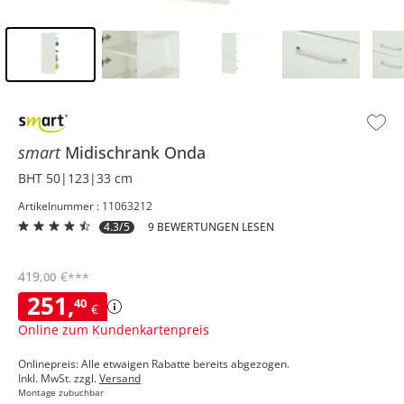
Inhalt der Seitenleiste überspringen - Zum Seitenende
smart
Midischrank
Onda
BHT 50|123|33 cm
Artikelnummer : 11063212
4.3/5
9 BEWERTUNGEN LESEN
419
,
€
00
***
251
,
40
€
Online zum Kundenkartenpreis
Onlinepreis: Alle etwaigen Rabatte bereits abgezogen.
Inkl. MwSt. zzgl.
Versand
Montage zubuchbar