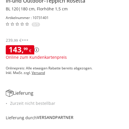
In-und Outdoor-Teppich
Rosetta
BL 120|180 cm, Florhöhe 1,5 cm
Artikelnummer : 10731401
0/5
239
,
€
99
***
143
,
99
€
Online zum Kundenkartenpreis
Onlinepreis: Alle etwaigen Rabatte bereits abgezogen.
Inkl. MwSt. zzgl.
Versand
Lieferung
Zurzeit nicht bestellbar
VERSANDPARTNER
Lieferung durch