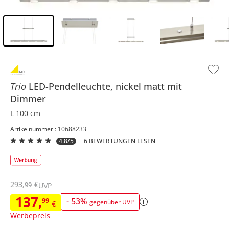
Inhalt der Seitenleiste überspringen - Zum Seitenende
Trio
LED-Pendelleuchte, nickel matt mit
Dimmer
L 100 cm
Artikelnummer : 10688233
4.8/5
6 BEWERTUNGEN LESEN
293
,
€
99
UVP
137
,
99
-
53
%
gegenüber UVP
€
Werbepreis