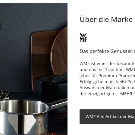
Über die Marke
Das perfekte Genusserl
WMF ist einer der bekannt
und das mit Tradition: WMF
jeher für Premium-Produk
Erfolgsgeheimnis heißt Perf
Auswahl der Materialien u
der einzigartigen...
MEHR 
WMF Alle Artikel der Ma