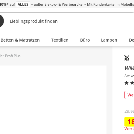
40%*
auf
ALLES
– außer Elektro- & Werbeartikel – Mit Kundenkarte im Möbelh
Betten & Matratzen
Textilien
Büro
Lampen
D
r Profi Plus
Inha
W
Artik
29
,
9
1
Werb