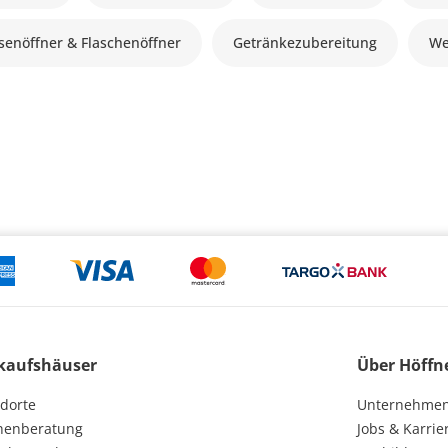
senöffner & Flaschenöffner
Getränkezubereitung
We
kaufshäuser
Über Höffn
dorte
Unternehme
henberatung
Jobs & Karrie