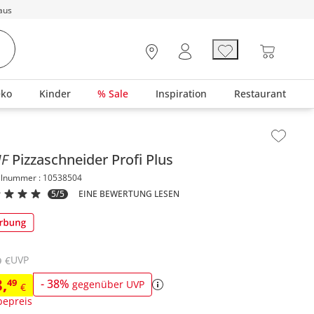
aus
eko
Kinder
% Sale
Inspiration
Restaurant
lt der Seitenleiste überspringen - Zum Seitenende
MF
Pizzaschneider
Profi Plus
elnummer : 10538504
5/5
EINE BEWERTUNG LESEN
UVP
€
9
8
,
49
-
38
%
gegenüber UVP
€
epreis