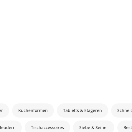
er
Kuchenformen
Tabletts & Etageren
Schnei
hleudern
Tischaccessoires
Siebe & Seiher
Best