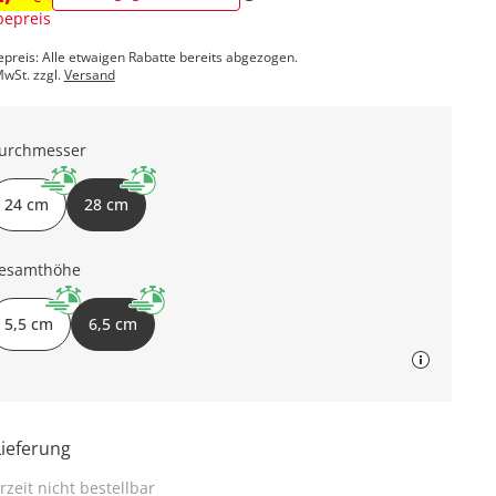
epreis
epreis: Alle etwaigen Rabatte bereits abgezogen.
MwSt. zzgl.
Versand
urchmesser
24 cm
28 cm
esamthöhe
5,5 cm
6,5 cm
Lieferung
rzeit nicht bestellbar