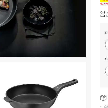
Werb
Onlin
Inkl. 
D
G
Zu