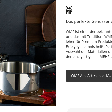
Das perfekte Genusserl
WMF ist einer der bekannt
und das mit Tradition: WMF
jeher für Premium-Produk
Erfolgsgeheimnis heißt Perf
Auswahl der Materialien u
der einzigartigen...
MEHR 
WMF Alle Artikel der Ma