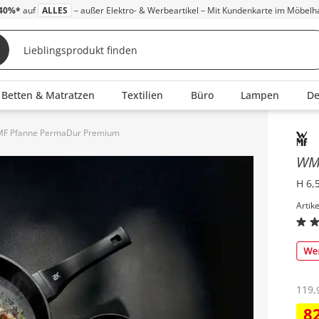
40%*
auf
ALLES
– außer Elektro- & Werbeartikel – Mit Kundenkarte im Möbelh
Betten & Matratzen
Textilien
Büro
Lampen
D
F Pfanne PermaDur Premium
Inha
W
H 6,
Artik
119
,
8