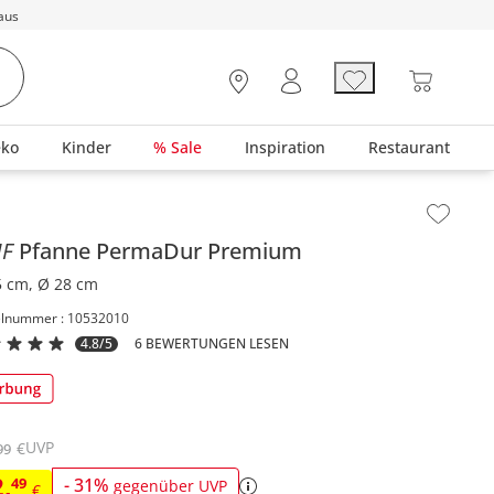
aus
eko
Kinder
% Sale
Inspiration
Restaurant
lt der Seitenleiste überspringen - Zum Seitenende
MF
Pfanne
PermaDur Premium
5 cm, Ø 28 cm
elnummer : 10532010
4.8/5
6 BEWERTUNGEN LESEN
UVP
€
99
2
,
49
-
31
%
gegenüber UVP
€