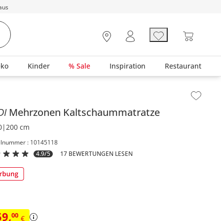
aus
eko
Kinder
% Sale
Inspiration
Restaurant
lt der Seitenleiste überspringen - Zum Seitenende
DI
Mehrzonen Kaltschaummatratze
0|200 cm
elnummer : 10145118
4.9/5
17 BEWERTUNGEN LESEN
59
,
00
€