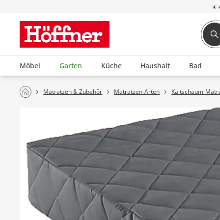
☀
Möbel
Garten
Küche
Haushalt
Bad
Matratzen & Zubehör
Matratzen-Arten
Kaltschaum-Matr