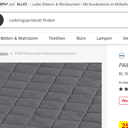
40%*
auf
ALLES
– außer Elektro- & Werbeartikel – Mit Kundenkarte im Möbelh
Betten & Matratzen
Textilien
Büro
Lampen
D
atzen
PAIDI Mehrzonen Kaltschaummatratze
Inha
PAI
BL 9
Artik
2