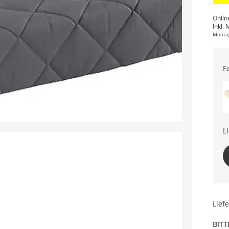
Onlin
Inkl. 
Monta
F
L
Lief
BITT