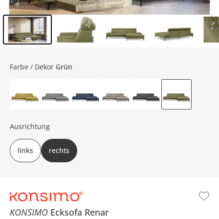
Inhalt der Seitenleiste überspringen - Zum Seitenende
Farbe / Dekor
Grün
Ausrichtung
links
rechts
KONSIMO
Ecksofa
Renar