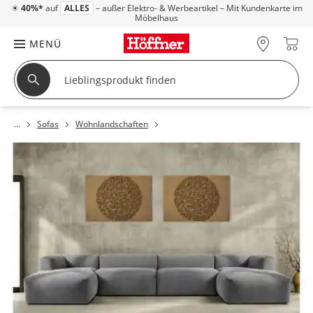
☀
40%*
auf
ALLES
– außer Elektro- & Werbeartikel – Mit Kundenkarte im
Möbelhaus
MENÜ
Sofas
Wohnlandschaften