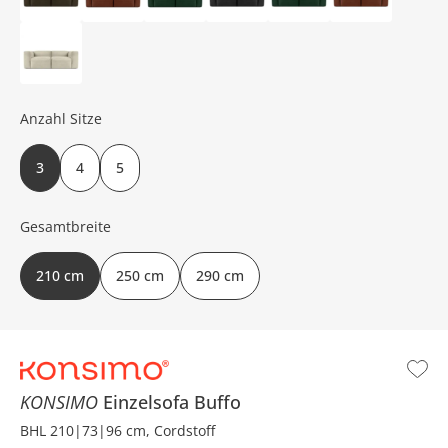
Anzahl Sitze
3
4
5
Gesamtbreite
210 cm
250 cm
290 cm
KONSIMO
Einzelsofa
Buffo
BHL 210|73|96 cm, Cordstoff